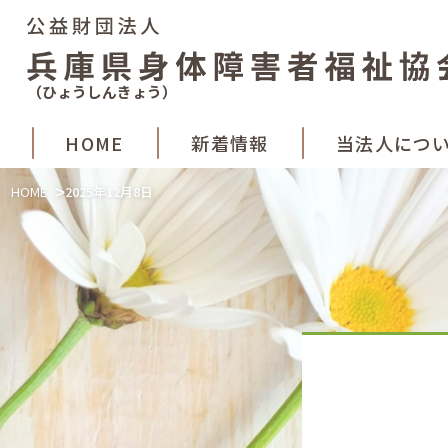
（ひょうしんきょう）
HOME
新着
情報
当法人
につ
>
HOME
2025年12月8日