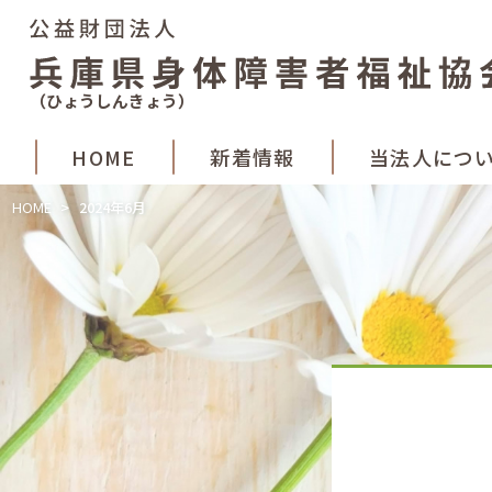
（ひょうしんきょう）
HOME
新着
情報
当法人
につ
HOME
>
2024年6月