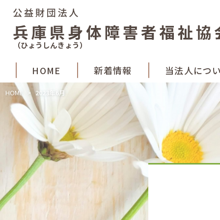
（ひょうしんきょう）
HOME
新着
情報
当法人
につ
HOME
>
2023年6月